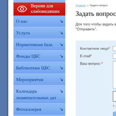
Главная
Задать вопрос
Задать вопро
О нас
Для того чтобы задать
"Отправить".
Услуги
Нормативная база
Контактное лицо
*
Фонды ЦБС
E-mail
*
Ваш вопрос
*
Библиотеки ЦБС
Мероприятия
Календарь
знаменательных дат
*
Фотогалерея