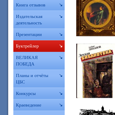
Книга отзывов
Издательская
деятельность
Презентации
Буктрейлер
ВЕЛИКАЯ
ПОБЕДА
Планы и отчёты
ЦБС
Конкурсы
Краеведение