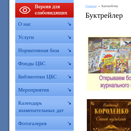
Главная
Буктрейлер
Буктрейлер
О нас
Услуги
Нормативная база
Фонды ЦБС
Библиотеки ЦБС
Мероприятия
Календарь
знаменательных дат
Фотогалерея