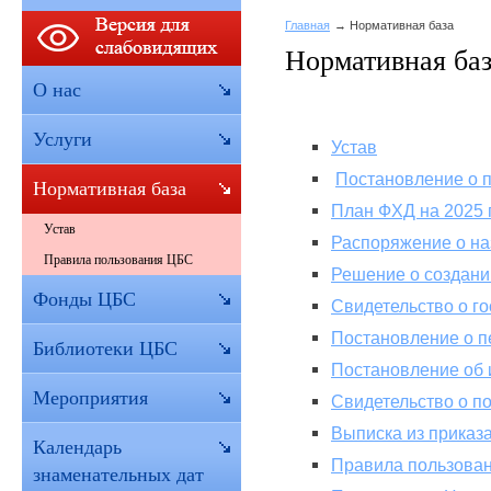
Главная
Нормативная база
Нормативная ба
О нас
Услуги
Устав
Постановление о 
Нормативная база
План ФХД на 2025 
Устав
Распоряжение о на
Правила пользования ЦБС
Решение о создан
Фонды ЦБС
Свидетельство о го
Постановление о 
Библиотеки ЦБС
Постановление об 
Мероприятия
Свидетельство о по
Выписка из приказ
Календарь
Правила пользова
знаменательных дат