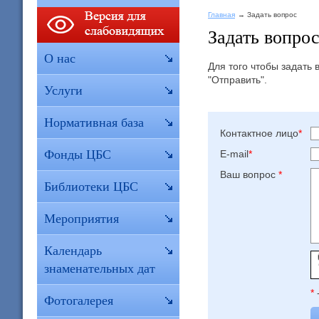
Главная
Задать вопрос
Задать вопро
О нас
Для того чтобы задать
"Отправить".
Услуги
Нормативная база
Контактное лицо
*
Фонды ЦБС
E-mail
*
Ваш вопрос
*
Библиотеки ЦБС
Мероприятия
Календарь
знаменательных дат
*
Фотогалерея