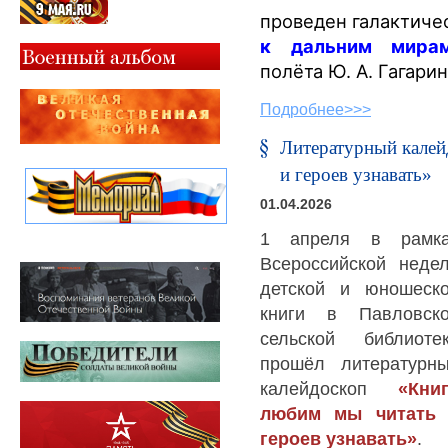
проведен галактиче
к дальним мирам
полёта Ю. А. Гагарин
Подробнее>>>
Литературный калей
и героев узнавать»
01.04.2026
1 апреля в рамк
Всероссийской неде
детской и юношеск
книги в Павловск
сельской библиоте
прошёл литературн
калейдоскоп
«Кни
любим мы читать
героев узнавать»
.