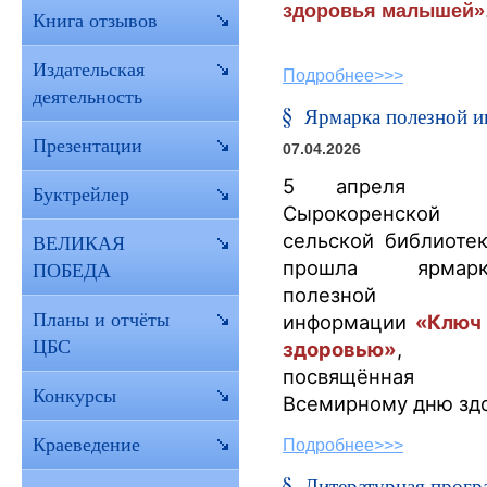
здоровья малышей»
Книга отзывов
Издательская
Подробнее>>>
деятельность
Ярмарка полезной 
Презентации
07.04.2026
5 апреля 
Буктрейлер
Сырокоренской
сельской библиоте
ВЕЛИКАЯ
прошла ярмарк
ПОБЕДА
полезной
Планы и отчёты
информации
«Ключ
ЦБС
здоровью»
,
посвящённая
Конкурсы
Всемирному дню здо
Краеведение
Подробнее>>>
Литературная прогр