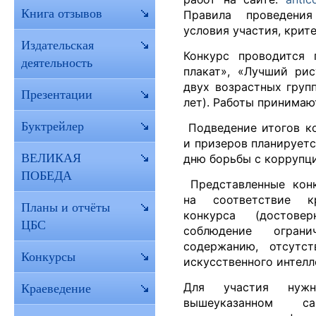
Книга отзывов
Правила проведения
условия участия, крит
Издательская
Конкурс проводится
деятельность
плакат», «Лучший рис
двух возрастных групп
Презентации
лет). Работы принимаю
Буктрейлер
Подведение итогов ко
и призеров планирует
ВЕЛИКАЯ
дню борьбы с коррупци
ПОБЕДА
Представленные конк
на соответствие к
Планы и отчёты
конкурса (достове
ЦБС
соблюдение огран
содержанию, отсутст
Конкурсы
искусственного интелле
Для участия нуж
Краеведение
вышеуказанном с